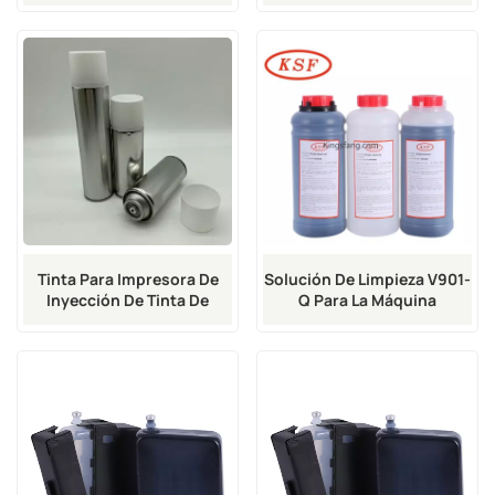
De Inyección De Tinta Vj
Tinta Para Impresora De
Solución De Limpieza V901-
Inyección De Tinta De
Q Para La Máquina
Caracteres Grandes M512-
Codificadora De Inyección
K De 365 Ml Para Impresora
De Tinta VJ
VJ