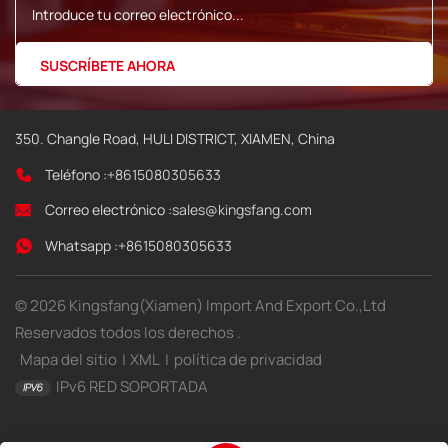
350. Changle Road, HULI DISTRICT, XIAMEN, China
Teléfono :
+8615080305633
Correo electrónico :
sales@kingsfang.com
Whatsapp :
+8615080305633
© 2026 Kingsfang(Xiamen) Import And Export Co.,Ltd
Reservados todos los derechos .
Mapa del sitio
|
XML
|
política de privacidad
IPv6 RED SOPORTADA