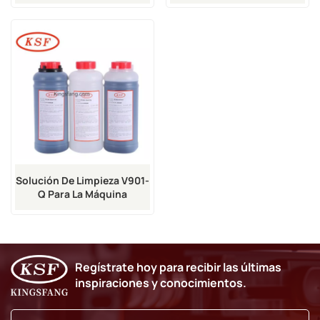
Impresoras De Inyección
Inyección De Tinta Vj 1710
De Tinta VJ 1580 Y 1860
Solución De Limpieza V901-
Q Para La Máquina
Codificadora De Inyección
De Tinta VJ
Regístrate hoy para recibir las últimas
inspiraciones y conocimientos.