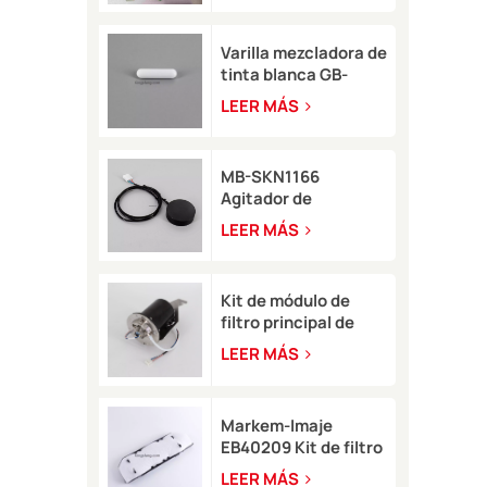
Varilla mezcladora de
tinta blanca GB-
SKN0946 8*35 para
LEER MÁS
impresora de
inyección de tinta
Rottweil
MB-SKN1166
Agitador de
pigmento Rottweil
LEER MÁS
para tipo M/R
Kit de módulo de
filtro principal de
tinta blanca
LEER MÁS
EB49406 con sensor
de presión para Imaje
9450
Markem-Imaje
EB40209 Kit de filtro
de aire de circuito
LEER MÁS