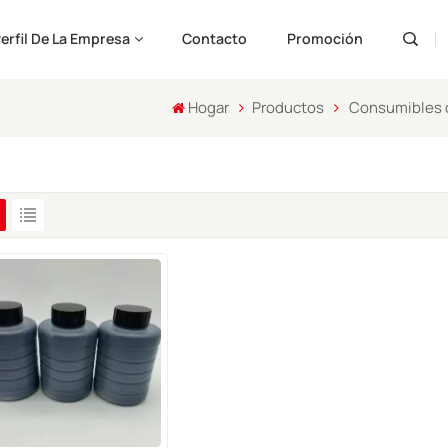
erfil De La Empresa
Contacto
Promoción
Hogar
Productos
Consumibles d
Engli
Pусс
Españ
Port
لعربية
ارسی