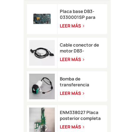
Placa base DB3-
0330001SP para
impresora de
LEER MÁS
inyección de tinta
Domino A-GP
Cable conector de
motor DB3-
0320002SP Serie A
LEER MÁS
para impresora de
inyección de tinta
Domino A-GP A120
Bomba de
transferencia
LB11057 para
LEER MÁS
impresora de
inyección de tinta
8900
ENM338027 Placa
posterior completa
para impresora
LEER MÁS
Markem-Imaje 2200