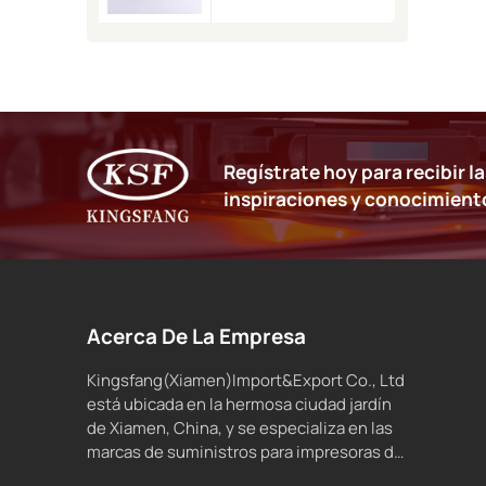
para impresora de
inyección de tinta
9232 9410 9450
Regístrate hoy para recibir l
inspiraciones y conocimient
Acerca De La Empresa
Kingsfang(Xiamen)Import&Export Co., Ltd
está ubicada en la hermosa ciudad jardín
de Xiamen, China, y se especializa en las
marcas de suministros para impresoras de
inyección de tinta compatibles y tinta de