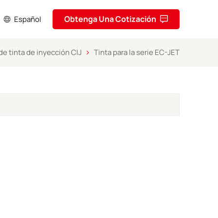
Obtenga Una Cotización
Español
e tinta de inyección CIJ
Tinta para la serie EC-JET
sh
кий
ol
uguês
ا
ف