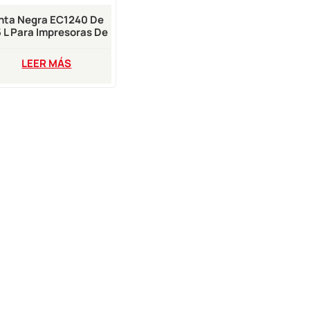
inta Negra EC1240 De
5 L Para Impresoras De
ección De Tinta EC-Jet
Pack
LEER MÁS