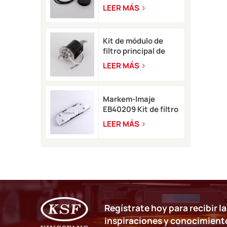
pigmento Rottweil
LEER MÁS
para tipo M/R
Kit de módulo de
filtro principal de
tinta blanca
LEER MÁS
EB49406 con sensor
de presión para Imaje
9450
Markem-Imaje
EB40209 Kit de filtro
de aire de circuito
LEER MÁS
para impresora de
inyección de tinta
9232 9410 9450
Regístrate hoy para recibir l
inspiraciones y conocimient