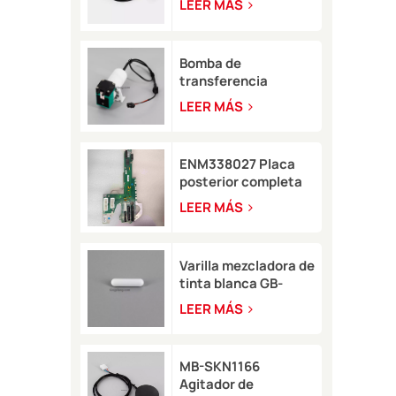
LEER MÁS
para impresora de
inyección de tinta
Domino A-GP A120
Bomba de
transferencia
LB11057 para
LEER MÁS
impresora de
inyección de tinta
8900
ENM338027 Placa
posterior completa
para impresora
LEER MÁS
Markem-Imaje 2200
Varilla mezcladora de
tinta blanca GB-
SKN0946 8*35 para
LEER MÁS
impresora de
inyección de tinta
Rottweil
MB-SKN1166
Agitador de