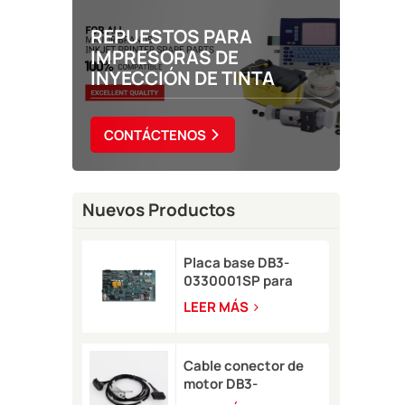
REPUESTOS PARA
IMPRESORAS DE
INYECCIÓN DE TINTA
CONTÁCTENOS
Nuevos Productos
Placa base DB3-
0330001SP para
impresora de
LEER MÁS
inyección de tinta
Domino A-GP
Cable conector de
motor DB3-
0320002SP Serie A