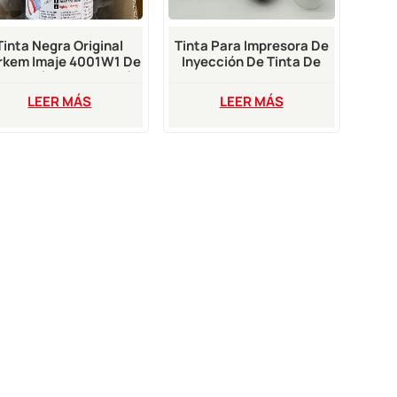
Tinta Negra Original
Tinta Para Impresora De
rkem Imaje 4001W1 De
Inyección De Tinta De
00 Ml (nueva Fecha)
Caracteres Grandes
ara Impresora Imaje
M512-K De 365 Ml Para
LEER MÁS
LEER MÁS
Impresora VJ