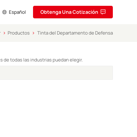
Obtenga Una Cotización
Español
r
Productos
Tinta del Departamento de Defensa
sh
кий
 de todas las industrias puedan elegir.
ol
uguês
ا
ف