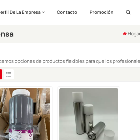
erfil De La Empresa
Contacto
Promoción
ensa
Hoga
Engli
Pусс
cemos opciones de productos flexibles para que los profesionales
Españ
Port
لعربية
ارسی