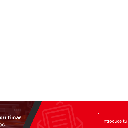
as últimas
os.