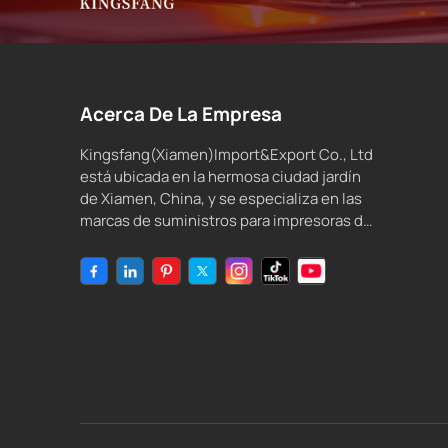
Acerca De La Empresa
Kingsfang(Xiamen)Import&Export Co., Ltd
está ubicada en la hermosa ciudad jardín
de Xiamen, China, y se especializa en las
marcas de suministros para impresoras de
inyección de tinta compatibles y tinta de
inyección de tinta.