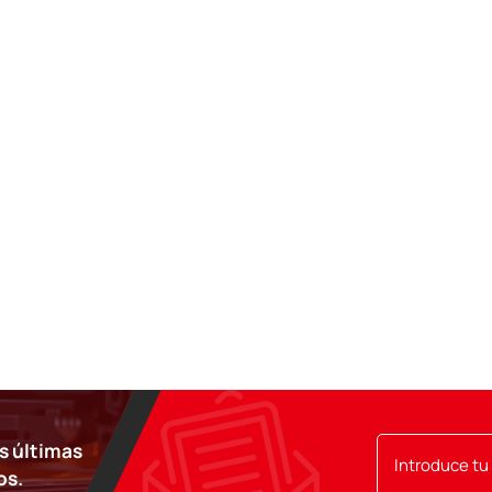
as últimas
os.