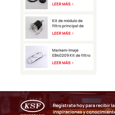
pigmento Rottweil
LEER MÁS
para tipo M/R
Kit de módulo de
filtro principal de
tinta blanca
LEER MÁS
EB49406 con sensor
de presión para Imaje
9450
Markem-Imaje
EB40209 Kit de filtro
de aire de circuito
LEER MÁS
para impresora de
inyección de tinta
9232 9410 9450
Regístrate hoy para recibir l
inspiraciones y conocimient