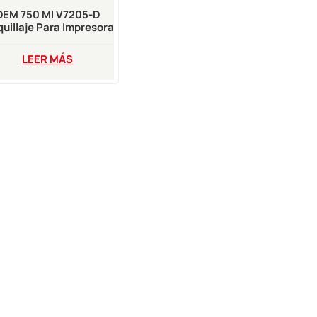
OEM 750 Ml V7205-D
uillaje Para Impresora
 Inyección De Tinta Vj
LEER MÁS