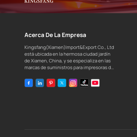
Acerca De La Empresa
Kingsfang(Xiamen)Import&Export Co., Ltd
está ubicada en la hermosa ciudad jardín
de Xiamen, China, y se especializa en las
marcas de suministros para impresoras de
inyección de tinta compatibles y tinta de
inyección de tinta.