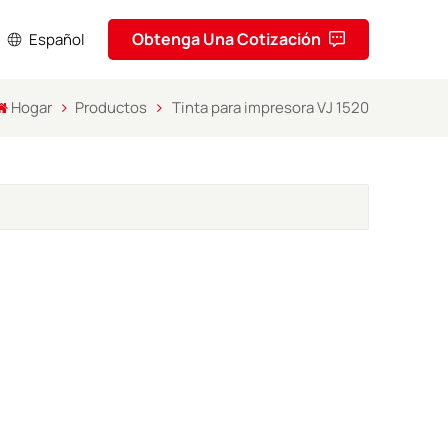
Obtenga Una Cotización
Español
Hogar
Productos
Tinta para impresora VJ 1520
sh
кий
ol
uguês
ا
ف