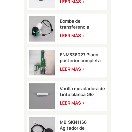
LEER MÁS
para impresora de
inyección de tinta
Domino A-GP A120
Bomba de
transferencia
LB11057 para
LEER MÁS
impresora de
inyección de tinta
8900
ENM338027 Placa
posterior completa
para impresora
LEER MÁS
Markem-Imaje 2200
Varilla mezcladora de
tinta blanca GB-
SKN0946 8*35 para
LEER MÁS
impresora de
inyección de tinta
Rottweil
MB-SKN1166
Agitador de