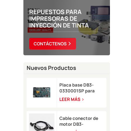
REPUESTOS PARA
IMPRESORAS DE
INYECCIÓN DE TINTA
CONTÁCTENOS
Nuevos Productos
Placa base DB3-
0330001SP para
impresora de
LEER MÁS
inyección de tinta
Domino A-GP
Cable conector de
motor DB3-
0320002SP Serie A