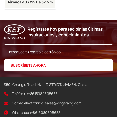
Térmica 403325 De 32 Mm
Para VJ TTO 6210 De 300
Ppp
Regístrate hoy para recibir las últimas
inspiraciones y conocimientos.
350. Changle Road, HULI DISTRICT, XIAMEN, China
Teléfono :
+8615080305633
Correo electrónico :
sales@kingsfang.com
Whatsapp :
+8615080305633