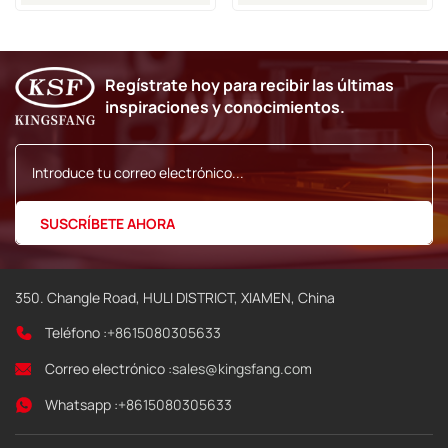
(nueva Fecha) Para
Impresoras De Inyección
Impresora Imaje 9030
De Tinta Markem-Imaje
9018, 9028, 9029, 9410 Y
9450
Regístrate hoy para recibir las últimas
inspiraciones y conocimientos.
350. Changle Road, HULI DISTRICT, XIAMEN, China
Teléfono :
+8615080305633
Correo electrónico :
sales@kingsfang.com
Whatsapp :
+8615080305633