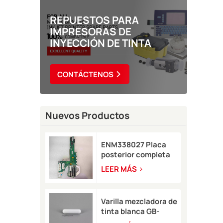
REPUESTOS PARA
IMPRESORAS DE
INYECCIÓN DE TINTA
CONTÁCTENOS
Nuevos Productos
ENM338027 Placa
posterior completa
para impresora
LEER MÁS
Markem-Imaje 2200
Varilla mezcladora de
tinta blanca GB-
SKN0946 8*35 para