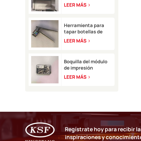
reacondicionada y
LEER MÁS
usada
Herramienta para
tapar botellas de
plástico vacías de
LEER MÁS
disolvente de tinta
para impresoras de
inyección de tinta
Boquilla del módulo
Linx 8900.
de impresión
VB399622 para
LEER MÁS
impresora de
inyección de tinta
Willett 630
Regístrate hoy para recibir l
inspiraciones y conocimient