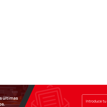
as últimas
os.