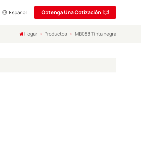
Obtenga Una Cotización
Español
Hogar
Productos
MB088 Tinta negra
sh
кий
ol
uguês
ا
ف