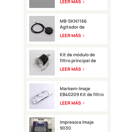
LEER MÁS
impresora de
inyección de tinta
Rottweil
MB-SKN1166
Agitador de
pigmento Rottweil
LEER MÁS
para tipo M/R
Kit de módulo de
filtro principal de
tinta blanca
LEER MÁS
EB49406 con sensor
de presión para Imaje
9450
Markem-Imaje
EB40209 Kit de filtro
de aire de circuito
LEER MÁS
para impresora de
inyección de tinta
9232 9410 9450
Impresora Imaje
9030