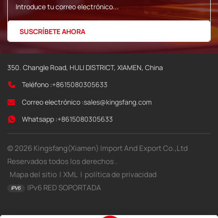
350. Changle Road, HULI DISTRICT, XIAMEN, China
Teléfono :
+8615080305633
Correo electrónico :
sales@kingsfang.com
Whatsapp :
+8615080305633
© 2026 Kingsfang(Xiamen) Import And Export Co.,Ltd
Reservados todos los derechos .
Mapa del sitio
|
XML
|
política de privacidad
IPv6 RED SOPORTADA