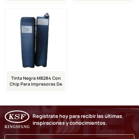
Impresora De Inyección De
Imaje 9040
Tinta Markem Imaje
Tinta Negra MB284 Con
Chip Para Impresoras De
Inyección De Tinta
Markem-Imaje 9018, 9028,
9029, 9410 Y 9450
Regístrate hoy para recibir las últimas
inspiraciones y conocimientos.