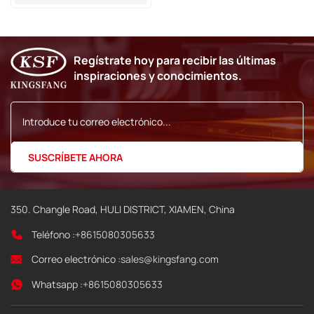
De Tinta Markem-Imaje
9018 9028 9029 9410 9450
Regístrate hoy para recibir las últimas
inspiraciones y conocimientos.
350. Changle Road, HULI DISTRICT, XIAMEN, China
Teléfono :
+8615080305633
Correo electrónico :
sales@kingsfang.com
Whatsapp :
+8615080305633