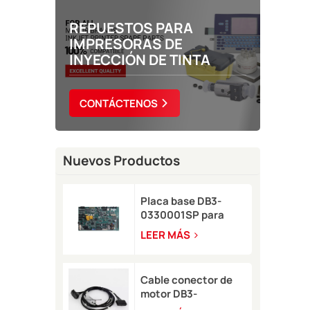
REPUESTOS PARA
IMPRESORAS DE
INYECCIÓN DE TINTA
CONTÁCTENOS
Nuevos Productos
Placa base DB3-
0330001SP para
impresora de
LEER MÁS
inyección de tinta
Domino A-GP
Cable conector de
motor DB3-
0320002SP Serie A