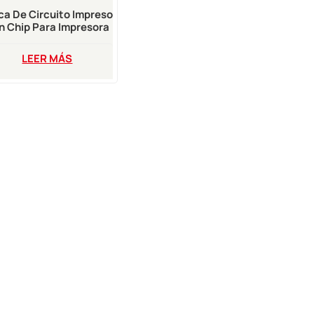
ca De Circuito Impreso
n Chip Para Impresora
e Inyección De Tinta
Fastjet F540 F560
LEER MÁS