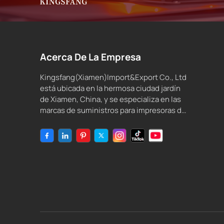
Acerca De La Empresa
Kingsfang(Xiamen)Import&Export Co., Ltd
está ubicada en la hermosa ciudad jardín
de Xiamen, China, y se especializa en las
marcas de suministros para impresoras de
inyección de tinta compatibles y tinta de
inyección de tinta.