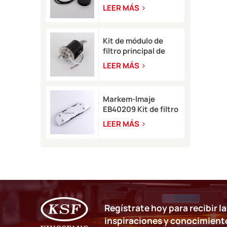
pigmento Rottweil
LEER MÁS
para tipo M/R
Kit de módulo de
filtro principal de
tinta blanca
LEER MÁS
EB49406 con sensor
de presión para Imaje
9450
Markem-Imaje
EB40209 Kit de filtro
de aire de circuito
LEER MÁS
para impresora de
inyección de tinta
9232 9410 9450
Regístrate hoy para recibir l
inspiraciones y conocimient