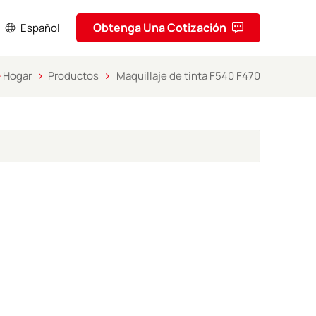
Obtenga Una Cotización
Español
Hogar
Productos
Maquillaje de tinta F540 F470
sh
кий
ol
uguês
ا
ف