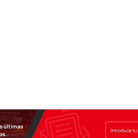
as últimas
os.