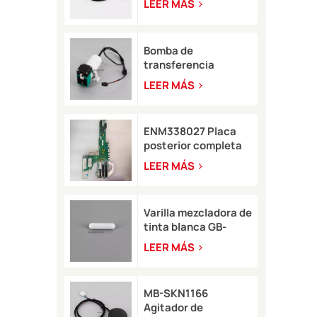
LEER MÁS
para impresora de
inyección de tinta
Domino A-GP A120
Bomba de
transferencia
LB11057 para
LEER MÁS
impresora de
inyección de tinta
8900
ENM338027 Placa
posterior completa
para impresora
LEER MÁS
Markem-Imaje 2200
Varilla mezcladora de
tinta blanca GB-
SKN0946 8*35 para
LEER MÁS
impresora de
inyección de tinta
Rottweil
MB-SKN1166
Agitador de