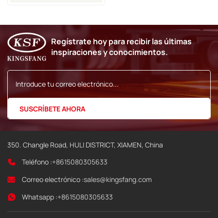
De Tinta Markem-Imaje
9018 9028 9029 9410 9450
Regístrate hoy para recibir las últimas
inspiraciones y conocimientos.
350. Changle Road, HULI DISTRICT, XIAMEN, China
Teléfono :
+8615080305633
Correo electrónico :
sales@kingsfang.com
Whatsapp :
+8615080305633