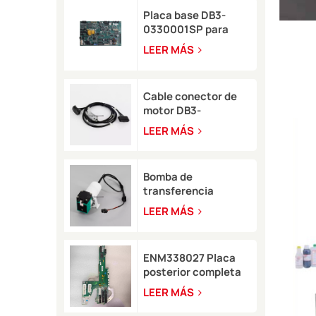
Placa base DB3-
0330001SP para
impresora de
LEER MÁS
inyección de tinta
Domino A-GP
Cable conector de
motor DB3-
0320002SP Serie A
LEER MÁS
para impresora de
inyección de tinta
Domino A-GP A120
Bomba de
transferencia
LB11057 para
LEER MÁS
impresora de
inyección de tinta
8900
ENM338027 Placa
posterior completa
para impresora
LEER MÁS
Markem-Imaje 2200