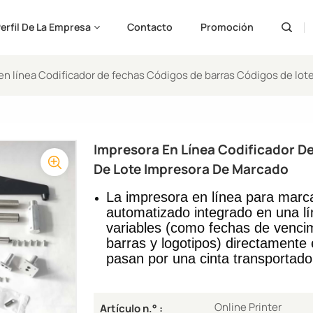
erfil De La Empresa
Contacto
Promoción
en línea Codificador de fechas Códigos de barras Códigos de lo
Engli
Pусс
Impresora En Línea Codificador D
Españ
De Lote Impresora De Marcado
Port
La impresora en línea para marcad
automatizado integrado en una lí
لعربية
variables (como fechas de vencim
barras y logotipos) directament
ارسی
pasan por una cinta transportado
Online Printer
Artículo n.° :