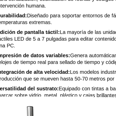
ntervención humana.
urabilidad:
Diseñado para soportar entornos de fáb
emperaturas extremas.
dición de pantalla táctil:
La mayoría de las unid
áctiles LED de 5 a 7 pulgadas para editar conteni
na PC.
mpresión de datos variables:
Genera automáticam
elojes de tiempo real para sellado de tiempo y cód
ntegración de alta velocidad:
Los modelos industr
roducción que se mueven hasta 50-70 metros por 
ersatilidad del sustrato:
Equipado con tintas a b
arcar sobre vidrio, metal, plástico y cajas brillante