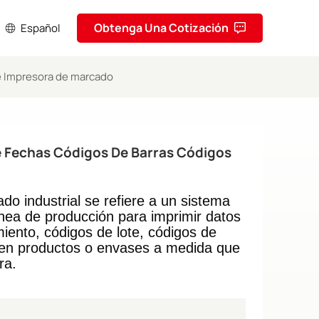
Obtenga Una Cotización
Español
te Impresora de marcado
sh
кий
e Fechas Códigos De Barras Códigos
ol
uguês
o industrial se refiere a un sistema
nea de producción para imprimir datos
ا
iento, códigos de lote, códigos de
e en productos o envases a medida que
ف
ra.