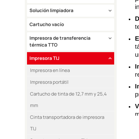
i
Solución limpiadora
D
Cartucho vacío
t
Impresora de transferencia
E
térmica TTO
t
u
Impresora TIJ
I
Impresora en línea
r
Impresora portátil
I
Cartucho de tinta de 12,7 mm y 25,4
p
mm
V
m
Cinta transportadora de impresora
TIJ