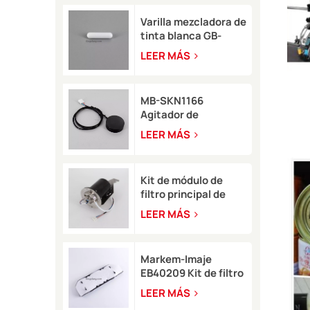
Varilla mezcladora de
tinta blanca GB-
SKN0946 8*35 para
LEER MÁS
impresora de
inyección de tinta
Rottweil
MB-SKN1166
Agitador de
pigmento Rottweil
LEER MÁS
para tipo M/R
Kit de módulo de
filtro principal de
tinta blanca
LEER MÁS
EB49406 con sensor
de presión para Imaje
9450
Markem-Imaje
EB40209 Kit de filtro
de aire de circuito
LEER MÁS
para impresora de