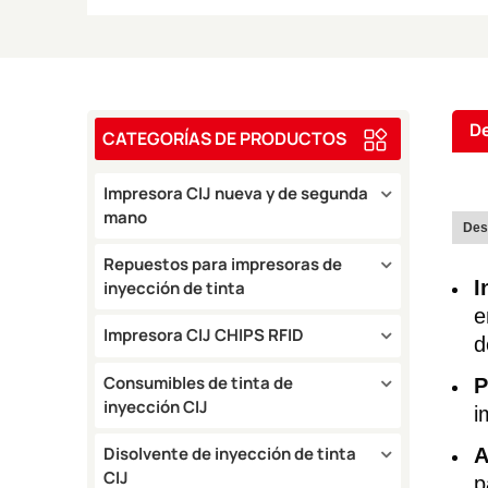
De
CATEGORÍAS DE PRODUCTOS
Impresora CIJ nueva y de segunda
mano
Des
Repuestos para impresoras de
I
inyección de tinta
e
Impresora CIJ CHIPS RFID
d
Consumibles de tinta de
P
inyección CIJ
i
Disolvente de inyección de tinta
A
CIJ
p