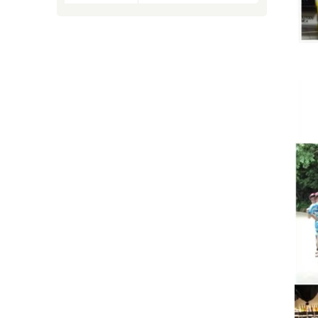
inyección de tinta
9232 9410 9450