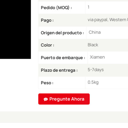
1
Pedido (MOQ) :
via paypal, Western
Pago :
China
Origen del producto :
Black
Color :
Xiamen
Puerto de embarque :
5-7days
Plazo de entrega :
0.5kg
Peso :
Pregunte Ahora