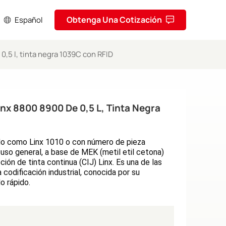
Obtenga Una Cotización
Español
0,5 l, tinta negra 1039C con RFID
sh
кий
inx 8800 8900 De 0,5 L, Tinta Negra
ol
uguês
do como Linx 1010 o con número de pieza
uso general, a base de MEK (metil etil cetona)
ا
ón de tinta continua (CIJ) Linx. Es una de las
a codificación industrial, conocida por su
ف
o rápido.