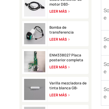
motor DB3-
0320002SP Serie A
So
LEER MÁS
para impresora de
e
inyección de tinta
Domino A-GP A120
Bomba de
transferencia
LB11057 para
So
LEER MÁS
impresora de
e
inyección de tinta
8900
ENM338027 Placa
posterior completa
So
para impresora
LEER MÁS
Markem-Imaje 2200
e
Varilla mezcladora de
tinta blanca GB-
So
SKN0946 8*35 para
LEER MÁS
e
impresora de
inyección de tinta
Rottweil