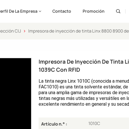
erfil De La Empresa
Contacto
Promoción
yección CIJ
Impresora de inyección de tinta Linx 8800 8900 de 
Engli
Pусс
Impresora De Inyección De Tinta L
Españ
1039C Con RFID
Port
La tinta negra Linx 1010C (conocida a menu
FAC1010) es una tinta solvente estándar, de 
لعربية
para una amplia gama de impresoras de inyecci
tintas negras más utilizadas y versátiles en l
ارسی
excelente rendimiento en general y su secad
1010C
Artículo n.° :