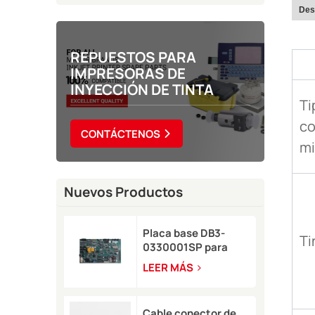
Des
REPUESTOS PARA
IMPRESORAS DE
INYECCIÓN DE TINTA
Ti
c
CONTÁCTENOS
mi
Nuevos Productos
Placa base DB3-
Ti
0330001SP para
impresora de
LEER MÁS
inyección de tinta
Domino A-GP
Cable conector de