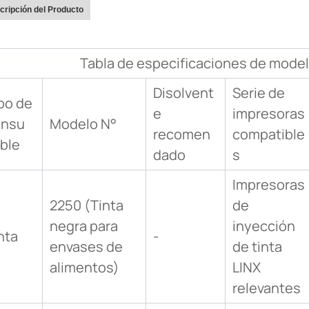
cripción del Producto
Tabla de especificaciones de mode
Disolvent
Serie de
po de
e
impresoras
onsu
Modelo N°
recomen
compatible
ble
dado
s
Impresoras
2250 (Tinta
de
negra para
inyección
nta
-
envases de
de tinta
alimentos)
LINX
relevantes