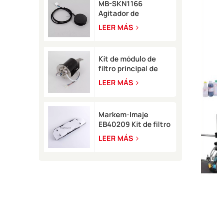
MB-SKN1166
Agitador de
pigmento Rottweil
LEER MÁS
para tipo M/R
Kit de módulo de
filtro principal de
tinta blanca
LEER MÁS
EB49406 con sensor
de presión para Imaje
9450
Markem-Imaje
EB40209 Kit de filtro
de aire de circuito
LEER MÁS
para impresora de
inyección de tinta
9232 9410 9450